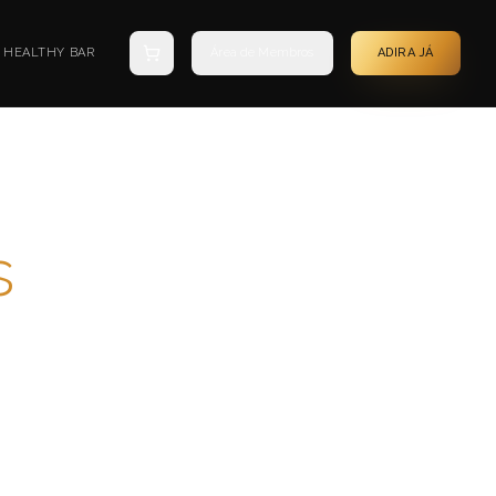
HEALTHY BAR
Área de Membros
ADIRA JÁ
s