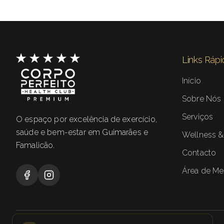
Links Ráp
Início
Sobre Nós
Serviços
O espaço por excelência de exercício,
saúde e bem-estar em Guimarães e
Wellness &
Famalicão.
Contacto
Área de M