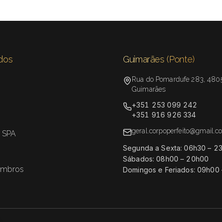
idos
Guimarães (Ponte)
Rua do Pomardufe 283, 480
Guimarães
+351 253 099 242
+351 916 926 334
geral.corpoperfeito@gmail.
 SPA
Segunda a Sexta: 06h30 – 2
Sábados: 08h00 – 20h00
embros
Domingos e Feriados: 09h00